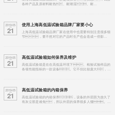
各种产品及原材料耐热、耐潮湿、耐
干、耐低温的性能。所以很多客户都认为上
海高低温试验箱品牌厂家不需要做防暑措施，这个...
使用上海高低温试验箱品牌厂家要小心
2019-05
21
上海高低温试验箱品牌厂家在使用中也需要特别注意很多细
节，要不然对它的产品时生产也会造成一些影
响，随着试验箱的长久使用也需要注重平时的维修和
保养，下面就让羞羞视频在线播放官网来看看...
高低温试验箱如何保养及维护
2019-05
21
高低温试验箱是在在高低温环境下、检验试验样品的
各项性能指标的一款设备。它不但比较庞大，而
且价格也有点贵。羞羞视频在线播放官网在使用的
过程中如何保证设备持久耐用而且精确度高呢?懂得科...
高低温试验箱的内箱保养
2019-05
21
高低温试验箱的内箱保养，设备的外层因为放久了
有灰尘那是难免，所以外层的保养很多人懂。内
部的保养也不会很复杂，但因内部是核心所在它的工作
是要尤为注意与仔细。下面是一...