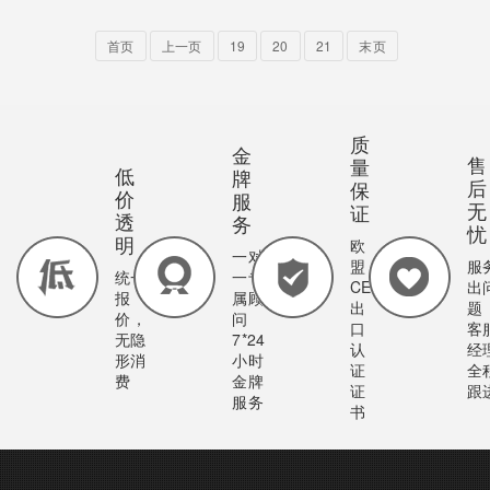
首页
上一页
19
20
21
末页
质
金
售
量
低
牌
后
保
价
服
无
证
透
务
忧
明
欧
一对
盟
服
统一
一专
CE
出
报
属顾
出
题
价，
问
口
客
无隐
7*24
认
经
形消
小时
证
全
费
金牌
证
跟
服务
书